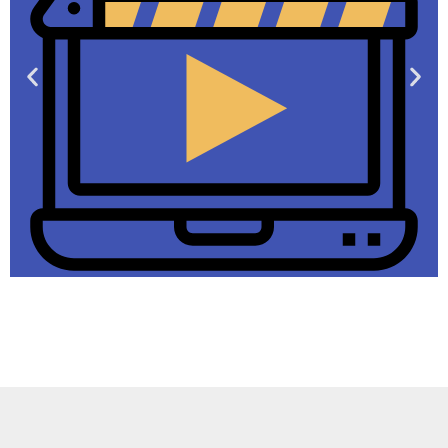
Pop Up
Clips​
قابلیت نمایش ویدئو
بصورت Pop up​